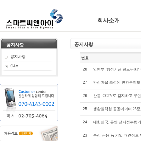
회사소개
공지사항
공지사항
공지사항
번호
Q&A
28
안행부, 행정기관 윈도우XP 
27
안심마을 조성에 민간분야도 
26
산불, CCTV로 감지하고 
25
생활밀착형 공공데이터 25종
24
대한민국, 유엔 전자정부평가 
23
통신·금융 등 기업 개인정보 