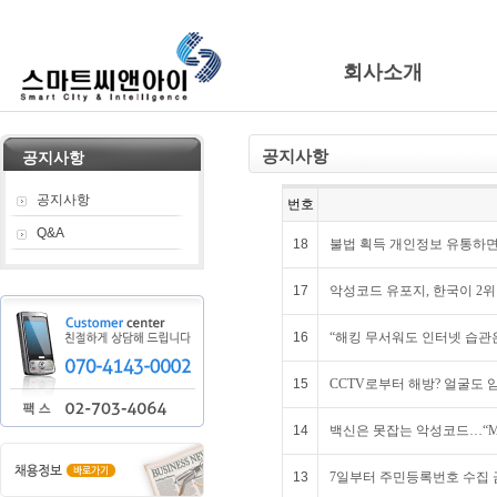
회사소개
공지사항
공지사항
공지사항
번호
Q&A
18
불법 획득 개인정보 유통하면
17
악성코드 유포지, 한국이 2위
16
“해킹 무서워도 인터넷 습관은
15
CCTV로부터 해방? 얼굴도 
14
백신은 못잡는 악성코드…“M
13
7일부터 주민등록번호 수집 