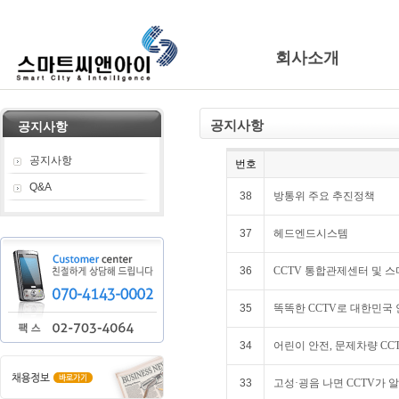
회사소개
공지사항
공지사항
공지사항
번호
Q&A
38
방통위 주요 추진정책
37
헤드엔드시스템
36
CCTV 통합관제센터 및 
35
똑똑한 CCTV로 대한민국 
34
어린이 안전, 문제차량 CC
33
고성·굉음 나면 CCTV가