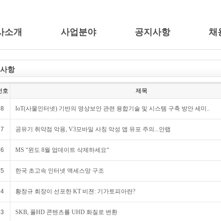
사소개
사업분야
공지사항
채
사항
번호
제목
8
IoT(사물인터넷) 기반의 영상보안 관련 융합기술 및 시스템 구축 방안 세미..
7
공유기 취약점 악용, V3모바일 사칭 악성 앱 유포 주의...안랩
6
MS “윈도 8월 업데이트 삭제하세요“
5
한국 초고속 인터넷 액세스망 구조
4
황창규 회장이 선포한 KT 비젼: 기가토피아란?
3
SKB, 풀HD 콘텐츠를 UHD 화질로 변환